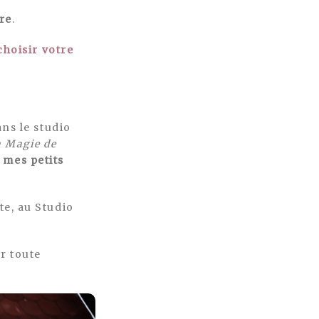
re
.
choisir votre
ns le studio
a Magie de
 mes petits
e, au Studio
r toute