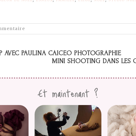
DÉCOR DE NOËL
,
ESNEUX
,
FAMILLE
,
LIÈGE
,
NOËL
,
STUDIO NOË
NTAIRES
mmentaire
sera
pas
visible. Les champs requis sont marqués *
 AVEC PAULINA CAICEO PHOTOGRAPHIE
MINI SHOOTING DANS LES 
COMMENAITRE
Et maintenant ?