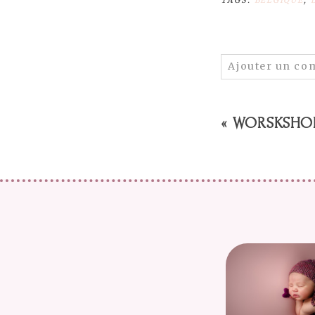
TAGS:
BELGIQUE
,
VOIR
0 COMME
Ajouter un co
Votre email ne 
«
WORSKSHOP
PUBLIER UN 