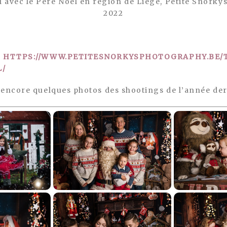
 avec le Père Noël en région de Liège, Petite Snork
2022
>
HTTPS://WWW.PETITESNORKYSPHOTOGRAPHY.BE/T
L/
 encore quelques photos des shootings de l’année der