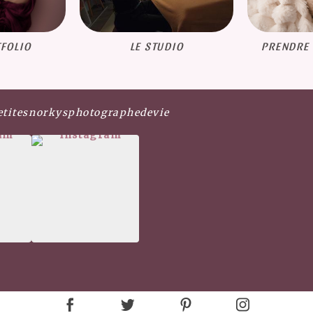
FOLIO
LE STUDIO
PRENDRE
etitesnorkysphotographedevie