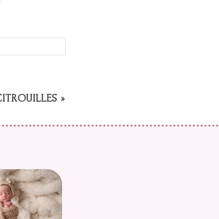
L
CITROUILLES
»