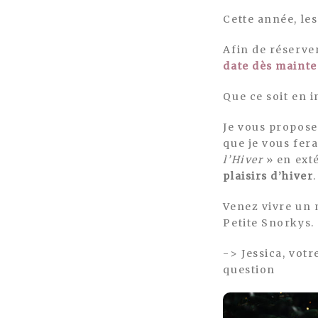
Cette année, le
Afin de réserve
date dès maint
Que ce soit en i
Je vous propos
que je vous fer
l’Hiver
» en exté
plaisirs d’hiver
.
Venez vivre un 
Petite Snorkys.
-> Jessica, vot
question