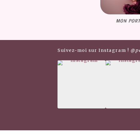
MON PORT
Suivez-moi sur Instagram ! @
p